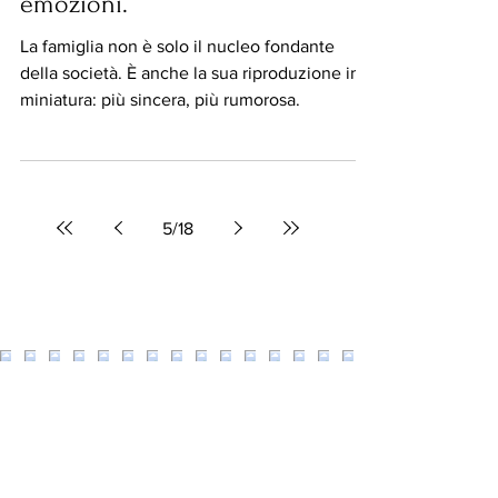
Tempo di lettura: 6 min
#MyLife
Famiglia: il Parlamento delle
emozioni.
La famiglia non è solo il nucleo fondante
della società. È anche la sua riproduzione in
miniatura: più sincera, più rumorosa.
5
/
18