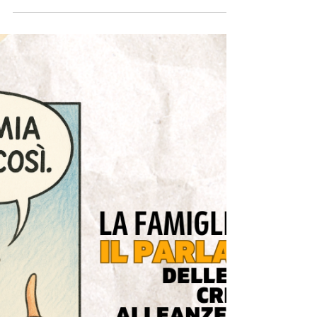
Profilazione affettiva non
richiesta.
Sette ritratti, una penna e qualche
cromosoma condiviso: esplorazioni non
richieste nel mio personalissimo universo
familiare.