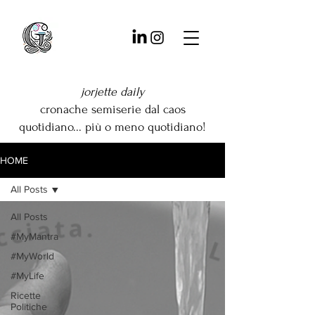
jorjette daily
cronache semiserie dal caos
quotidiano... più o meno quotidiano!
HOME
All Posts
All Posts
#MyMantra
#MyWorld
#MyLife
Ricette
Politiche