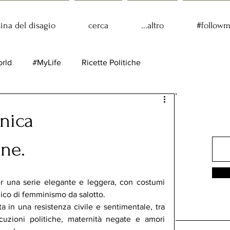
cina del disagio
cerca
...altro
#follow
rld
#MyLife
Ricette Politiche
onica
ne.
r una serie elegante e leggera, con costumi 
zico di femminismo da salotto.
a in una resistenza civile e sentimentale, tra 
secuzioni politiche, maternità negate e amori 