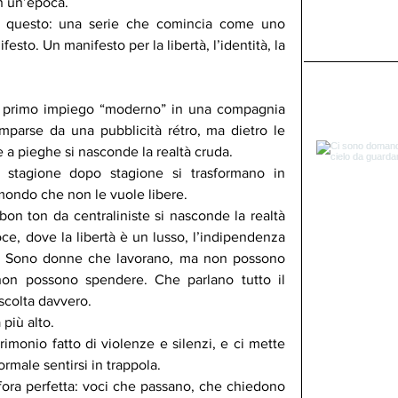
in un’epoca.
o questo: una serie che comincia come uno 
sto. Un manifesto per la libertà, l’identità, la 
 primo impiego “moderno” in una compagnia 
parse da una pubblicità rétro, ma dietro le 
e a pieghe si nasconde la realtà cruda.
a stagione dopo stagione si trasformano in 
mondo che non le vuole libere.
bon ton da centraliniste si nasconde la realtà 
ce, dove la libertà è un lusso, l’indipendenza 
a. Sono donne che lavorano, ma non possono 
n possono spendere. Che parlano tutto il 
scolta davvero.
più alto.
imonio fatto di violenze e silenzi, e ci mette 
rmale sentirsi in trappola.
fora perfetta: voci che passano, che chiedono 