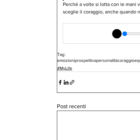
Perché a volte si lotta con le mani vu
sceglie il coraggio, anche quando n
Tag:
emozioni
prospettiva
personalità
coraggio
equ
#MyLife
Post recenti