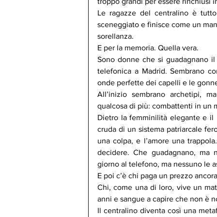
troppo grandi per essere rinchiusi 
Le ragazze del centralino è tutt
sceneggiato e finisce come un manife
sorellanza.
E per la memoria. Quella vera.
Sono donne che si guadagnano il
telefonica a Madrid. Sembrano com
onde perfette dei capelli e le gonn
All’inizio sembrano archetipi, m
qualcosa di più: combattenti in un 
Dietro la femminilità elegante e il 
cruda di un sistema patriarcale fero
una colpa, e l’amore una trappol
decidere. Che guadagnano, ma no
giorno al telefono, ma nessuno le a
E poi c’è chi paga un prezzo ancora 
Chi, come una di loro, vive un matr
anni e sangue a capire che non è no
Il centralino diventa così una meta