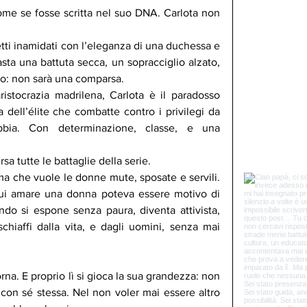
come se fosse scritta nel suo DNA. Carlota non 
letti inamidati con l’eleganza di una duchessa e 
sta una battuta secca, un sopracciglio alzato, 
ito: non sarà una comparsa.
ristocrazia madrilena, Carlota è il paradosso 
a dell’élite che combatte contro i privilegi da 
ia. Con determinazione, classe, e una 
sa tutte le battaglie della serie. 
a che vuole le donne mute, sposate e servili. 
ui amare una donna poteva essere motivo di 
ndo si espone senza paura, diventa attivista, 
chiaffi dalla vita, e dagli uomini, senza mai 
rna. E proprio lì si gioca la sua grandezza: non 
a con sé stessa. Nel non voler mai essere altro 