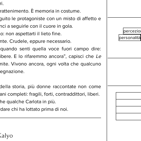
i.
ntrattenimento. È memoria in costume.
ito le protagoniste con un misto di affetto e 
ci a seguirle con il cuore in gola.
percezio
: non aspettarti il lieto fine.
personalità
rente. Crudele, eppure necessario.
é quando senti quella voce fuori campo dire: 
ibere. E lo rifaremmo ancora”, capisci che 
Le 
nite. Vivono ancora, ogni volta che qualcuno 
ssegnazione.
 della storia, più donne raccontate non come 
completi: fragili, forti, contraddittori, liberi.
he qualche Carlota in più.
are chi ha lottato prima di noi.
Kalyo