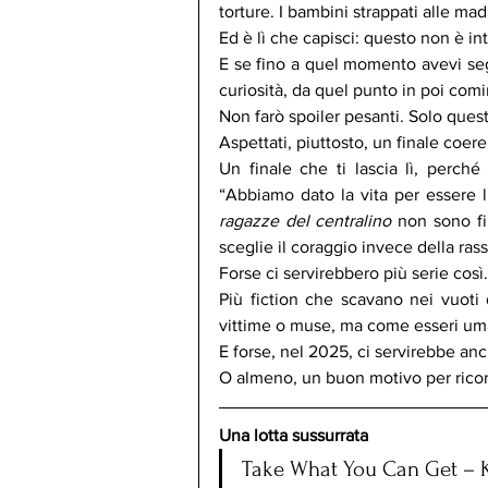
torture. I bambini strappati alle madr
Ed è lì che capisci: questo non è i
E se fino a quel momento avevi segu
curiosità, da quel punto in poi comin
Non farò spoiler pesanti. Solo questo
Aspettati, piuttosto, un finale coe
Un finale che ti lascia lì, perch
“Abbiamo dato la vita per essere l
ragazze del centralino
 non sono fi
sceglie il coraggio invece della ra
Forse ci servirebbero più serie così.
Più fiction che scavano nei vuoti
vittime o muse, ma come esseri umani 
E forse, nel 2025, ci servirebbe anc
O almeno, un buon motivo per ricord
Una lotta sussurrata
Take What You Can Get – 