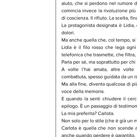
aiuto, che si perdono nel rumore di
comincia invece la rivoluzione più d
di coscienza. Il rifiuto. La scelta, fi
La protagonista designata è Lidia, q
dolori.
Ma anche quella che, col tempo, si f
Lidia è il filo rosso che lega ogni
telefonica che trasmette, che filtra,
Parla per sé, ma soprattutto per chi
A volte l’hai amata, altre volte 
combattuta, spesso guidata da un is
Ma alla fine, diventa qualcosa di pi
voce della memoria.
E quando la senti chiudere il cerch
epilogo. È un passaggio di testimon
La mia preferita? Carlota.
Non solo per lo stile (che è già un m
Carlota è quella che non scende a
anche quando perdere è garantito.