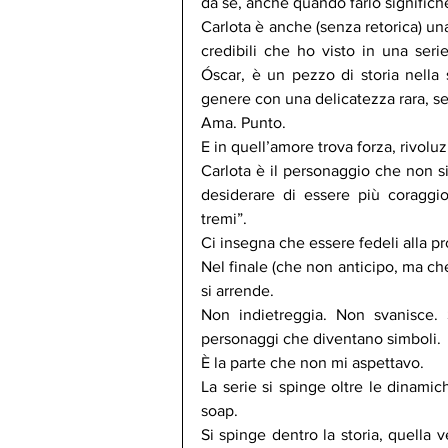
da sé, anche quando farlo significh
Carlota è anche (senza retorica) un
credibili che ho visto in una seri
Óscar, è un pezzo di storia nella st
genere con una delicatezza rara, se
Ama. Punto.
E in quell’amore trova forza, rivoluz
Carlota è il personaggio che non si 
desiderare di essere più coraggio
tremi”.
Ci insegna che essere fedeli alla pr
Nel finale (che non anticipo, ma che
si arrende.
Non indietreggia. Non svanisce. 
personaggi che diventano simboli. 
È la parte che non mi aspettavo.
La serie si spinge oltre le dinamich
soap.
Si spinge dentro la storia, quella v