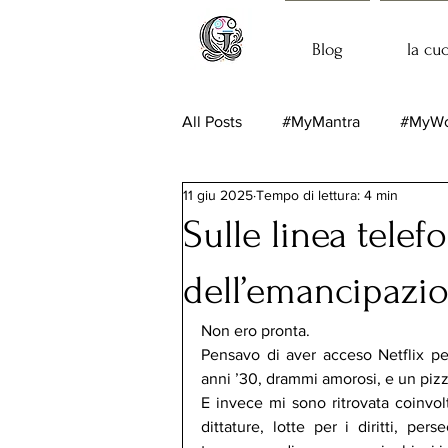
Blog
la cu
All Posts
#MyMantra
#MyWo
11 giu 2025
Tempo di lettura: 4 min
Sulle linea telef
dell’emancipazio
Non ero pronta.
Pensavo di aver acceso Netflix pe
anni ’30, drammi amorosi, e un piz
E invece mi sono ritrovata coinvolt
dittature, lotte per i diritti, per