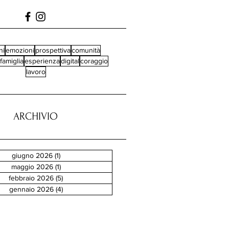
ni
emozioni
prospettiva
comunità
famiglia
esperienza
digital
coraggio
lavoro
ARCHIVIO
giugno 2026
(1)
1 post
maggio 2026
(1)
1 post
febbraio 2026
(5)
5 post
gennaio 2026
(4)
4 post