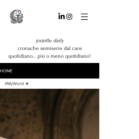
jorjette daily
cronache semiserie dal caos
quotidiano... più o meno quotidiano!
HOME
#MyWorld
All Posts
#MyMantra
#MyWorld
#MyLife
Ricette
Politiche