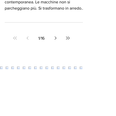
Vomero. Sabato ore
22:00.
Non è vandalismo. È urbanistica
contemporanea. Le macchine non si
parcheggiano più. Si trasformano in arredo
urbano.
1
/
16