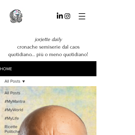
jorjette daily
cronache semiserie dal caos
quotidiano... più o meno quotidiano!
HOME
All Posts
All Posts
#MyMantra
#MyWorld
#MyLife
Ricette
Politiche