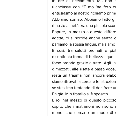
In ore di ricevimento. Ma non c
rilanciasse con “E mo ‘na foto c
entusiasmo al nostro richiamo primor
Abbiamo sorriso. Abbiamo fatto gli 
rimasto a metà era una piccola sconf
Eppure, in mezzo a queste differenz
adatta, ci si sorride anche senza c
parliamo la stessa lingua, ma siamo 
E così, tra salotti ordinati e pia
disordinata forma di bellezza: quell
forse proprio grazie a tutto. Agli ins
dimezzati, alle risate a bassa voce
resta un trauma non ancora elabor
siamo ritrovati a cercare le istruzio
se stessimo tentando di decifrare 
Eh già. Mio fratello si è sposato.
E io, nel mezzo di questo piccolo
capito che i matrimoni non sono m
mondi che cercano un modo di co