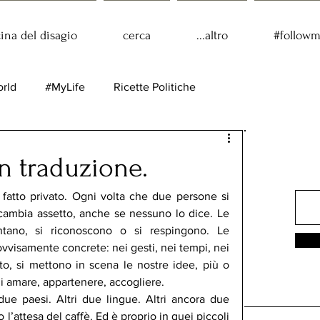
cina del disagio
cerca
...altro
#follow
rld
#MyLife
Ricette Politiche
n traduzione.
fatto privato. Ogni volta che due persone si 
cambia assetto, anche se nessuno lo dice. Le 
ntano, si riconoscono o si respingono. Le 
vvisamente concrete: nei gesti, nei tempi, nei 
tto, si mettono in scena le nostre idee, più o 
i amare, appartenere, accogliere.
e paesi. Altri due lingue. Altri ancora due 
 o l’attesa del caffè. Ed è proprio in quei piccoli 