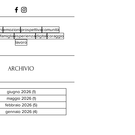
ni
emozioni
prospettiva
comunità
famiglia
esperienza
digital
coraggio
lavoro
ARCHIVIO
giugno 2026
(1)
1 post
maggio 2026
(1)
1 post
febbraio 2026
(5)
5 post
gennaio 2026
(4)
4 post