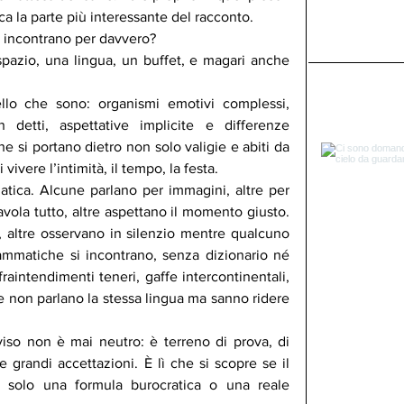
ioca la parte più interessante del racconto.
 incontrano per davvero?
zio, una lingua, un buffet, e magari anche 
lo che sono: organismi emotivi complessi, 
 detti, aspettative implicite e differenze 
 si portano dietro non solo valigie e abiti da 
ivere l’intimità, il tempo, la festa.
tica. Alcune parlano per immagini, altre per 
vola tutto, altre aspettano il momento giusto. 
 altre osservano in silenzio mentre qualcuno 
ammatiche si incontrano, senza dizionario né 
fraintendimenti teneri, gaffe intercontinentali, 
 non parlano la stessa lingua ma sanno ridere 
viso non è mai neutro: è terreno di prova, di 
 grandi accettazioni. È lì che si scopre se il 
è solo una formula burocratica o una reale 