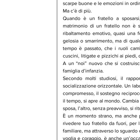
scarpe buone e le emozioni in ordine
Ma c’è di più.
Quando è un fratello a sposarsi,
matrimonio di un fratello non è 
ribaltamento emotivo, quasi una fo
gelosia o smarrimento, ma di qualc
tempo è passato, che i ruoli camb
cuscini, litigate e pizzichi ai piedi
A un “noi” nuovo che si costruisce 
famiglia d’infanzia.
Secondo molti studiosi, il rappor
socializzazione orizzontale. Un labora
compromesso, il sostegno reciproco, 
il tempo, si apre al mondo. Cambia f
sposa, l’altro, senza preavviso, si ri
È un momento strano, ma anche pr
rivedere tuo fratello da fuori, per l
familiare, ma attraverso lo sguardo di
voglia e coraggio, è anche un’occa