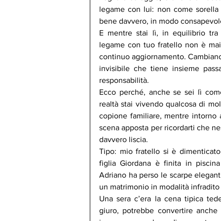
legame con lui: non come sorella 
bene davvero, in modo consapevole,
E mentre stai lì, in equilibrio tr
legame con tuo fratello non è mai 
continuo aggiornamento. Cambiano i r
invisibile che tiene insieme passa
responsabilità.
Ecco perché, anche se sei lì come 
realtà stai vivendo qualcosa di molt
copione familiare, mentre intorno
scena apposta per ricordarti che ne
davvero liscia.
Tipo: mio fratello si è dimenticato 
figlia Giordana è finita in pisci
Adriano ha perso le scarpe eleganti 
un matrimonio in modalità infradito 
Una sera c’era la cena tipica ted
giuro, potrebbe convertire anche il 