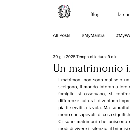
Blog
la cu
All Posts
#MyMantra
#MyWo
30 giu 2025
Tempo di lettura: 9 min
Un matrimonio i
I matrimoni non sono mai solo un 
scelgono, il mondo intorno a loro 
famiglie si osservano, si confro
differenze culturali diventano impro
piatti serviti a tavola. Ma soprattu
meno consapevoli, di cosa significh
Ci sono matrimoni che uniscono du
modi di vivere il silenzio, il brindisi