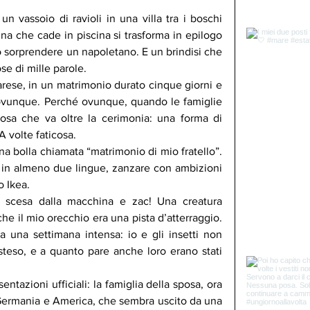
un vassoio di ravioli in una villa tra i boschi 
na che cade in piscina si trasforma in epilogo 
 sorprendere un napoletano. E un brindisi che 
se di mille parole.
ese, in un matrimonio durato cinque giorni e 
vunque. Perché ovunque, quando le famiglie 
sa che va oltre la cerimonia: una forma di 
A volte faticosa.
a bolla chiamata “matrimonio di mio fratello”. 
luti in almeno due lingue, zanzare con ambizioni 
o Ikea.
 scesa dalla macchina e zac! Una creatura 
he il mio orecchio era una pista d’atterraggio. 
 una settimana intensa: io e gli insetti non 
teso, e a quanto pare anche loro erano stati 
ntazioni ufficiali: la famiglia della sposa, ora 
 Germania e America, che sembra uscito da una 