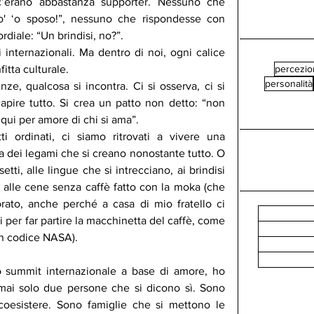
’erano abbastanza supporter. Nessuno che 
o' ‘o sposo!”, nessuno che rispondesse con 
diale: “Un brindisi, no?”.
internazionali. Ma dentro di noi, ogni calice 
itta culturale.
percezio
personalità
e, qualcosa si incontra. Ci si osserva, ci si 
apire tutto. Si crea un patto non detto: “non 
qui per amore di chi si ama”.
tti ordinati, ci siamo ritrovati a vivere una 
a dei legami che si creano nonostante tutto. O 
etti, alle lingue che si intrecciano, ai brindisi 
, alle cene senza caffè fatto con la moka (che 
ato, anche perché a casa di mio fratello ci 
ni per far partire la macchinetta del caffè, come 
un codice NASA).
 summit internazionale a base di amore, ho 
ai solo due persone che si dicono sì. Sono 
esistere. Sono famiglie che si mettono le 