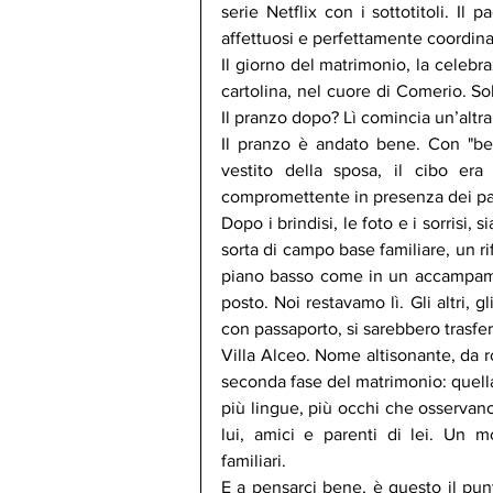
serie Netflix con i sottotitoli. Il pa
affettuosi e perfettamente coordina
Il giorno del matrimonio, la celebra
cartolina, nel cuore di Comerio. Sol
Il pranzo dopo? Lì comincia un’altra
Il pranzo è andato bene. Con "ben
vestito della sposa, il cibo er
compromettente in presenza dei pare
Dopo i brindisi, le foto e i sorrisi, 
sorta di campo base familiare, un ri
piano basso come in un accampament
posto. Noi restavamo lì. Gli altri, gl
con passaporto, si sarebbero trasferi
Villa Alceo. Nome altisonante, da 
seconda fase del matrimonio: quella 
più lingue, più occhi che osservano,
lui, amici e parenti di lei. Un mo
familiari.
E a pensarci bene, è questo il pun