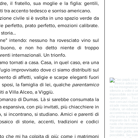
dre, il fratello, sua moglie e la figlia: gentili, 
ti tra accento tedesco e sorriso americano.
zione civile si è svolta in uno spazio verde da 
e perfetto, prato perfetto, emozioni calibrate. 
 storia…
e" intendo: nessuno ha rovesciato vino sul 
a buono, e non ho detto niente di troppo 
nti internazionali. Un trionfo.
siamo tornati a casa. Casa, in quel caso, era una 
fugio improvvisato dove ci siamo distribuiti sul 
o di affetti, valigie e scarpe eleganti fuori 
i sposi, la famiglia di lei, qualche 
parentamico
ti a Villa Alceo, a Viggiù.
romanzo di Dumas. Là si sarebbe consumata la 
espansiva, con più invitati, più chiacchiere in 
 si incontrano, si studiano. Amici e parenti di 
saico di storie, accenti, tradizioni e codici 
to che mi ha colpita di più: come i matrimoni 