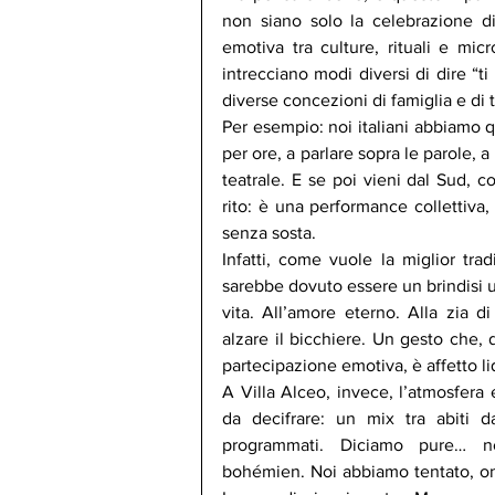
non siano solo la celebrazione 
emotiva tra culture, rituali e micro
intrecciano modi diversi di dire “ti
diverse concezioni di famiglia e di
Per esempio: noi italiani abbiamo qu
per ore, a parlare sopra le parole, 
teatrale. E se poi vieni dal Sud, c
rito: è una performance collettiva, 
senza sosta.
Infatti, come vuole la miglior trad
sarebbe dovuto essere un brindisi uff
vita. All’amore eterno. Alla zia 
alzare il bicchiere. Un gesto che, d
partecipazione emotiva, è affetto li
A Villa Alceo, invece, l’atmosfera 
da decifrare: un mix tra abiti da
programmati. Diciamo pure… n
bohémien. Noi abbiamo tentato, one