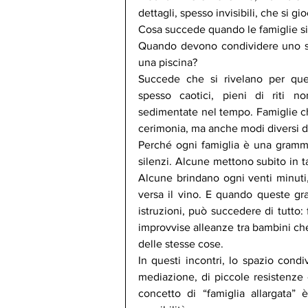
dettagli, spesso invisibili, che si g
Cosa succede quando le famiglie si
Quando devono condividere uno spa
una piscina?
Succede che si rivelano per quel
spesso caotici, pieni di riti non
sedimentate nel tempo. Famiglie che
cerimonia, ma anche modi diversi di v
Perché ogni famiglia è una gramma
silenzi. Alcune mettono subito in ta
Alcune brindano ogni venti minuti,
versa il vino. E quando queste gr
istruzioni, può succedere di tutto: 
improvvise alleanze tra bambini che
delle stesse cose.
In questi incontri, lo spazio condi
mediazione, di piccole resistenze e
concetto di “famiglia allargata” 