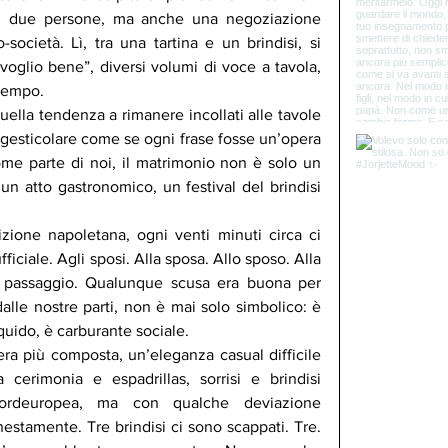
di due persone, ma anche una negoziazione 
-società. Lì, tra una tartina e un brindisi, si 
 voglio bene”, diversi volumi di voce a tavola, 
 tempo.
ella tendenza a rimanere incollati alle tavole 
a gesticolare come se ogni frase fosse un’opera 
ome parte di noi, il matrimonio non è solo un 
un atto gastronomico, un festival del brindisi 
izione napoletana, ogni venti minuti circa ci 
iciale. Agli sposi. Alla sposa. Allo sposo. Alla 
di passaggio. Qualunque scusa era buona per 
alle nostre parti, non è mai solo simbolico: è 
quido, è carburante sociale.
era più composta, un’eleganza casual difficile 
 cerimonia e espadrillas, sorrisi e brindisi 
ordeuropea, ma con qualche deviazione 
stamente. Tre brindisi ci sono scappati. Tre. 