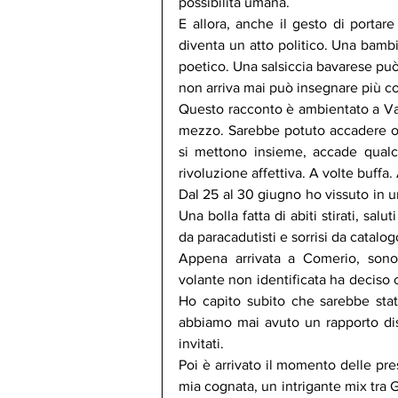
possibilità umana.
E allora, anche il gesto di portare 
diventa un atto politico. Una bambi
poetico. Una salsiccia bavarese può
non arriva mai può insegnare più co
Questo racconto è ambientato a Var
mezzo. Sarebbe potuto accadere o
si mettono insieme, accade qualco
rivoluzione affettiva. A volte buffa. 
Dal 25 al 30 giugno ho vissuto in un
Una bolla fatta di abiti stirati, sa
da paracadutisti e sorrisi da catalog
Appena arrivata a Comerio, sono
volante non identificata ha deciso c
Ho capito subito che sarebbe stata
abbiamo mai avuto un rapporto dis
invitati.
Poi è arrivato il momento delle prese
mia cognata, un intrigante mix tra