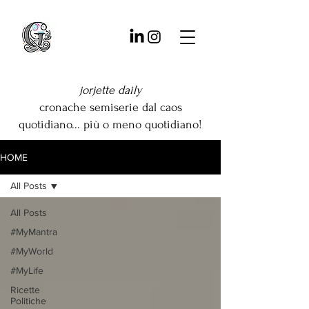
jorjette daily
cronache semiserie dal caos
quotidiano... più o meno quotidiano!
HOME
All Posts
All Posts
#MyMantra
#MyWorld
#MyLife
Ricette
Politiche