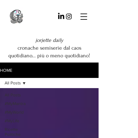
jorjette daily
cronache semiserie dal caos
quotidiano... più o meno quotidiano!
HOME
All Posts
All Posts
#MyMantra
#MyWorld
#MyLife
Ricette
Politiche