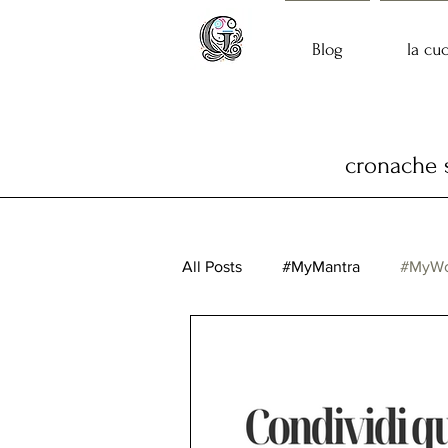
Blog
la cu
cronache s
All Posts
#MyMantra
#MyWo