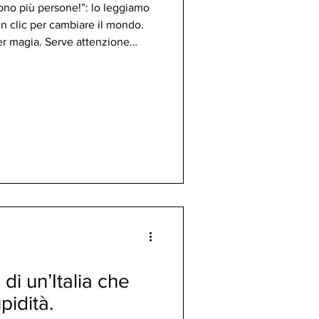
dono più persone!”: lo leggiamo
 clic per cambiare il mondo.
er magia. Serve attenzione
n massa. L’algoritmo non si
eali, non catene digitali. E la
implora.
di un’Italia che
pidità.