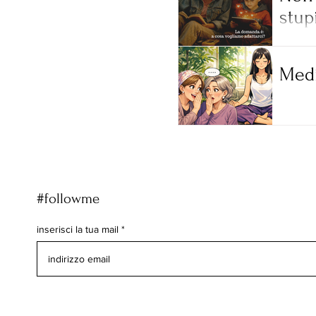
stupi
Medi
#followme
inserisci la tua mail