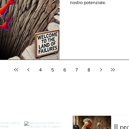
nostro potenziale.
4
5
6
7
8
Il p