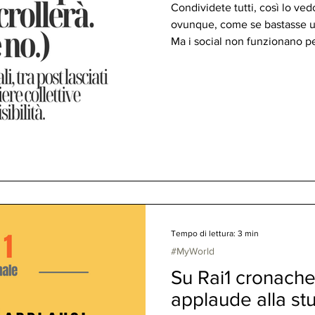
Condividete tutti, così lo ve
ovunque, come se bastasse un
Ma i social non funzionano p
autentica, non condivisioni i
commuove: valuta interazioni r
visibilità si conquista, non si 
Tempo di lettura: 3 min
#MyWorld
Su Rai1 cronache 
applaude alla stu