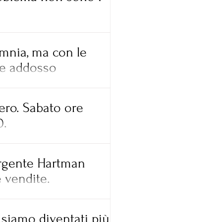
mnia, ma con le
ie addosso
ro. Sabato ore
0.
ergente Hartman
e vendite.
siamo diventati più