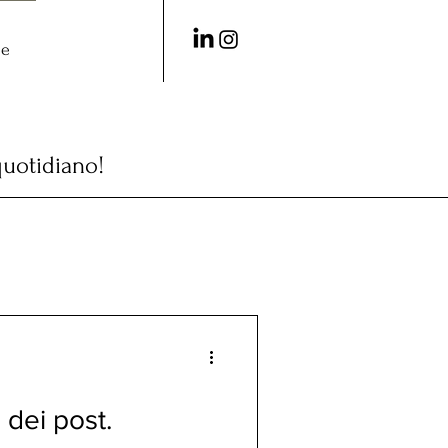
me
quotidiano!
 dei post.