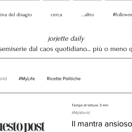
cina del disagio
cerca
...altro
#follow
jorjette daily
emiserie dal caos quotidiano... più o meno 
rld
#MyLife
Ricette Politiche
Tempo di lettura: 3 min
#MyWorld
Il mantra ansioso