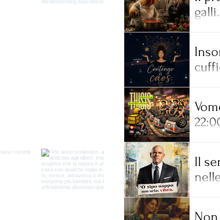
galli.
Inso
cuff
Vome
22:0
Il s
nell
Non 