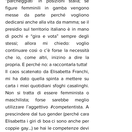
“parcheggiati” in posizioni stalla; se 
figure femminili in gamba vengono 
messe da parte perché vogliono 
dedicarsi anche alla vita da mamma; se il 
presidio sul territorio italiano è in mano 
di pochi e “gira e vota” sempre degli 
stessi; allora mi chiedo: voglio 
continuare così o c’è forse la necessità 
che io, come altri, inizino a dire la 
propria. E perché no: a raccontarla tutta!
Il caos scatenato da Elisabetta Franchi, 
mi ha dato quella spinta a mettere su 
carta i miei quotidiani sfoghi casalinghi. 
Non si tratta di essere femminista o 
maschilista; forse sarebbe meglio 
utilizzare l’aggettivo 
#competentista
. A 
prescindere dal tuo gender (perché cara 
Elisabetta i giri di boa ci sono anche per 
coppie gay…) se hai le competenze devi 