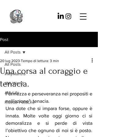
Post
All Posts
20 lug 2023
Tempo di lettura: 3 min
All Posts
Una corsa al coraggio e
#MyMantra
tenacia.
#MyWorld
#MyLife
Fermezza e perseveranza nei propositi e 
nell'azione": tenacia.
Ricette Politiche
Una dote che si impara forse, oppure è 
innata. Molte volte oggi giorno ci si 
demoralizza e si perde di vista 
l’obiettivo che ognuno di noi si è posto. 