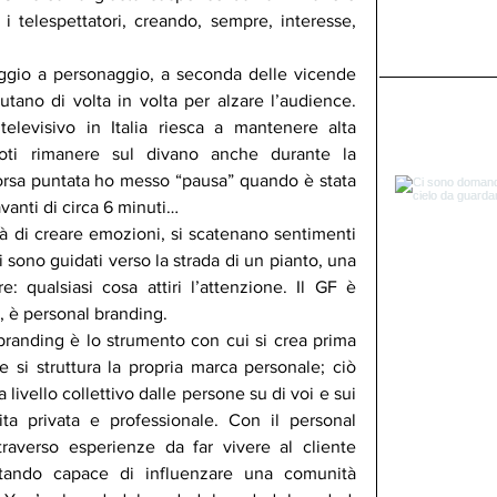
 i telespettatori, creando, sempre, interesse, 
ggio a personaggio, a seconda delle vicende 
tano di volta in volta per alzare l’audience. 
evisivo in Italia riesca a mantenere alta 
doti rimanere sul divano anche durante la 
scorsa puntata ho messo “pausa” quando è stata 
avanti di circa 6 minuti…
à di creare emozioni, si scatenano sentimenti 
i sono guidati verso la strada di un pianto, una 
e: qualsiasi cosa attiri l’attenzione. Il GF è 
 è personal branding.
branding è lo strumento con cui si crea prima 
si struttura la propria marca personale; ciò 
livello collettivo dalle persone su di voi e sui 
vita privata e professionale. Con il personal 
traverso esperienze da far vivere al cliente 
tando capace di influenzare una comunità 