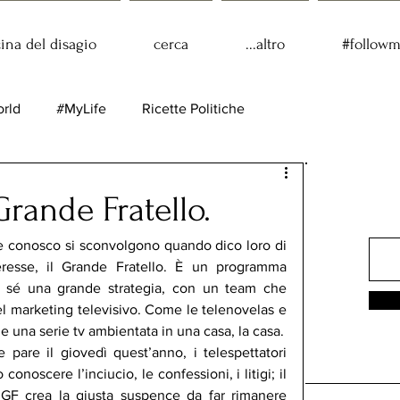
cina del disagio
cerca
...altro
#follow
rld
#MyLife
Ricette Politiche
rande Fratello.
e conosco si sconvolgono quando dico loro di 
resse, il Grande Fratello. È un programma 
i sé una grande strategia, con un team che 
l marketing televisivo. Come le telenovelas e 
le serie tv, il GF non è nient’altro che una serie tv ambientata in una casa, la casa. 
e pare il giovedì quest’anno, i telespettatori 
noscere l’inciucio, le confessioni, i litigi; il 
 GF crea la giusta suspence da far rimanere 