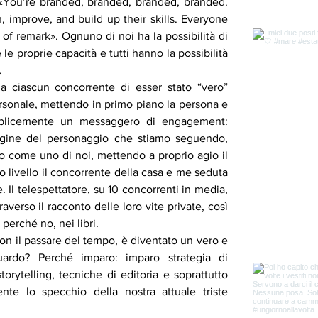
. «You’re branded, branded, branded, branded. 
, improve, and build up their skills. Everyone 
f remark». Ognuno di noi ha la possibilità di 
le proprie capacità e tutti hanno la possibilità 
.
a ciascun concorrente di esser stato “vero” 
rsonale, mettendo in primo piano la persona e 
mplicemente un messaggero di engagement: 
magine del personaggio che stiamo seguendo, 
lo come uno di noi, mettendo a proprio agio il 
o livello il concorrente della casa e me seduta 
. Il telespettatore, su 10 concorrenti in media, 
averso il racconto delle loro vite private, così 
perché no, nei libri. 
n il passare del tempo, è diventato un vero e 
ardo? Perché imparo: imparo strategia di 
orytelling, tecniche di editoria e soprattutto 
nte lo specchio della nostra attuale triste 