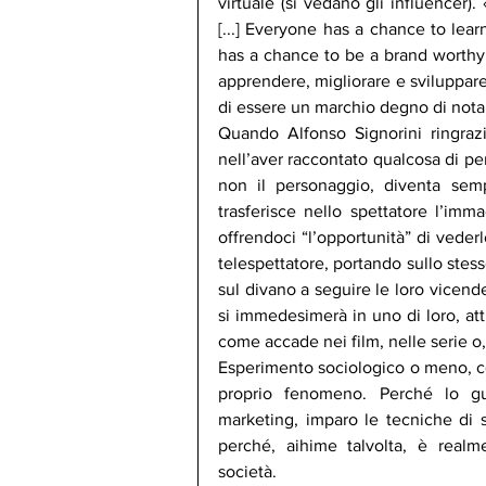
virtuale (si vedano gli influencer)
[...] Everyone has a chance to learn
has a chance to be a brand worthy o
apprendere, migliorare e sviluppare 
di essere un marchio degno di nota
Quando Alfonso Signorini ringrazi
nell’aver raccontato qualcosa di pe
non il personaggio, diventa se
trasferisce nello spettatore l’im
offrendoci “l’opportunità” di veder
telespettatore, portando sullo stess
sul divano a seguire le loro vicende
si immedesimerà in uno di loro, attr
come accade nei film, nelle serie o, 
Esperimento sociologico o meno, co
proprio fenomeno. Perché lo gu
marketing, imparo le tecniche di st
perché, aihime talvolta, è realme
società.