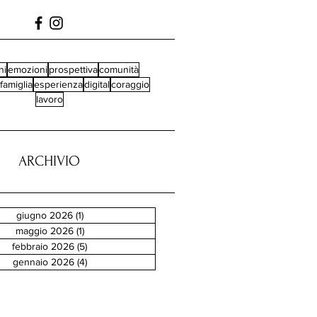
ni
emozioni
prospettiva
comunità
famiglia
esperienza
digital
coraggio
lavoro
ARCHIVIO
giugno 2026
(1)
1 post
maggio 2026
(1)
1 post
febbraio 2026
(5)
5 post
gennaio 2026
(4)
4 post