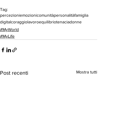
Tag:
percezioni
emozioni
comunità
personalità
famiglia
digital
coraggio
lavoro
equilibrio
tenacia
donne
#MyWorld
#MyLife
Mostra tutti
Post recenti