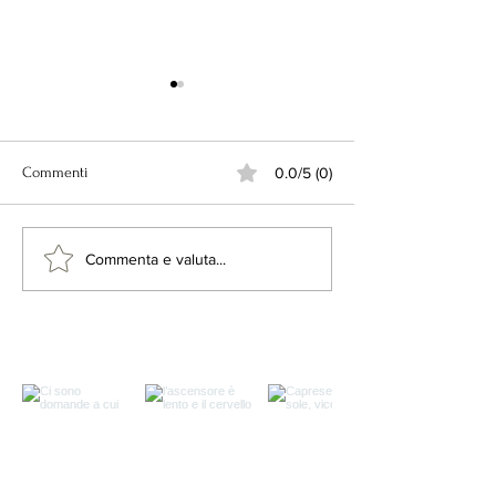
Commenti
0.0/5 (0)
Capitolo 1 - Coton
Capitolo 2 - Il ciclo Misto
Commenta e valuta...