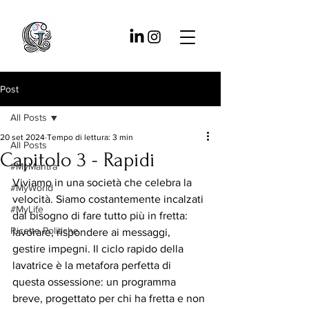
Post
All Posts
20 set 2024
Tempo di lettura: 3 min
All Posts
Capitolo 3 - Rapidi
#MyMantra
Viviamo in una società che celebra la 
#MyWorld
velocità. Siamo costantemente incalzati 
#MyLife
dal bisogno di fare tutto più in fretta: 
Ricette Politiche
lavorare, rispondere ai messaggi, 
gestire impegni. Il ciclo rapido della 
lavatrice è la metafora perfetta di 
questa ossessione: un programma 
breve, progettato per chi ha fretta e non 