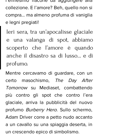
l’ennesimo flacone da aggiungere alla 
collezione. E l’amore? Beh, quello non si 
compra… ma almeno profuma di vaniglia 
e legni pregiati!
Ieri sera, tra un’apocalisse glaciale 
e una valanga di spot, abbiamo 
scoperto che l’amore è quando 
anche il disastro sa di lusso… e di 
profumo.
Mentre cercavamo di guardare, con un 
certo masochismo, 
The Day After 
Tomorrow
 su Mediaset, combattendo 
più contro gli spot che contro l’era 
glaciale, arriva la pubblicità del nuovo 
profumo 
Burberry Hero
. Sullo schermo, 
Adam Driver corre a petto nudo accanto 
a un cavallo su una spiaggia deserta, in 
un crescendo epico di simbolismo.