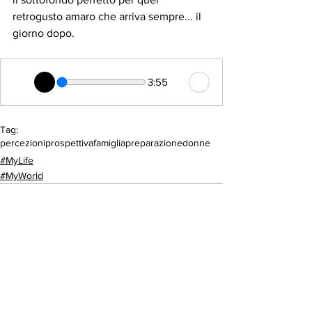
retrogusto amaro che arriva sempre... il 
giorno dopo.
3:55
Tag:
percezioni
prospettiva
famiglia
preparazione
donne
#MyLife
#MyWorld
Mostra tutti
Post recenti