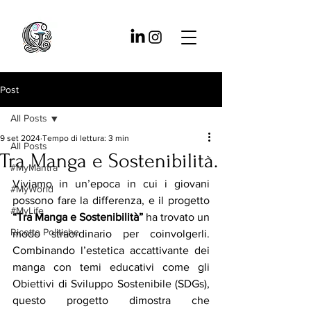
Post
All Posts
9 set 2024
Tempo di lettura: 3 min
All Posts
Tra Manga e Sostenibilità.
#MyMantra
Viviamo in un’epoca in cui i giovani 
#MyWorld
possono fare la differenza, e il progetto 
#MyLife
“Tra Manga e Sostenibilità”
 ha trovato un 
Ricette Politiche
modo straordinario per coinvolgerli. 
Combinando l’estetica accattivante dei 
manga con temi educativi come gli 
Obiettivi di Sviluppo Sostenibile (SDGs), 
questo progetto dimostra che 