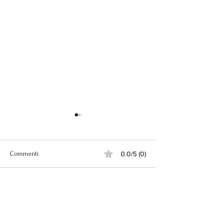
Commenti
0.0/5 (0)
Ossidea: il progetto.
Il Riflesso di una 
Commenta e valuta...
Complessa.